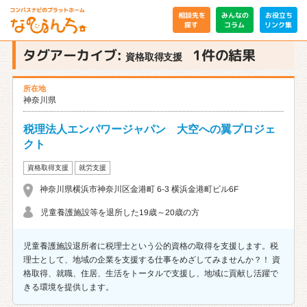
相談先を
みんなの
お役立ち
リンク集
コラム
探す
タグアーカイブ:
1件
の結果
資格取得支援
所在地
神奈川県
税理法人エンパワージャパン 大空への翼プロジェ
クト
資格取得支援
就労支援
神奈川県横浜市神奈川区金港町 6-3 横浜金港町ビル6F
児童養護施設等を退所した19歳～20歳の方
児童養護施設退所者に税理士という公的資格の取得を支援します。税
理士として、地域の企業を支援する仕事をめざしてみませんか？！ 資
格取得、就職、住居、生活をトータルで支援し、地域に貢献し活躍で
きる環境を提供します。