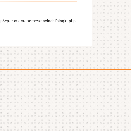
wp/wp-content/themes/navinchi/single.php