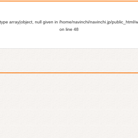
ype array|object, null given in
/home/navinchi/navinchi.jp/public_html/
on line
48