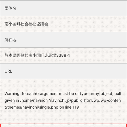
団体名
南小国町社会福祉協議会
所在地
熊本県阿蘇郡南小国町赤馬場3388-1
URL
Warning
: foreach() argument must be of type array|object, null
given in
/home/navinchi/navinchi.jp/public_html/wp/wp-conten
t/themes/navinchi/single.php
on line
119