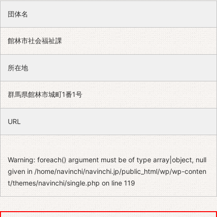
団体名
館林市社会福祉課
所在地
群馬県館林市城町1番1号
URL
Warning
: foreach() argument must be of type array|object, null
given in
/home/navinchi/navinchi.jp/public_html/wp/wp-conten
t/themes/navinchi/single.php
on line
119