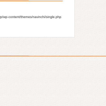
wp/wp-content/themes/navinchi/single.php