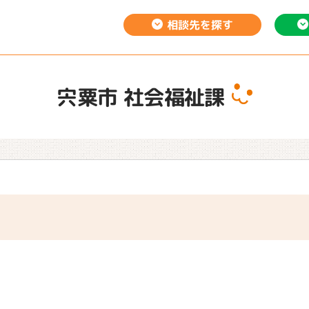
相談先を
探す
宍粟市 社会福祉課