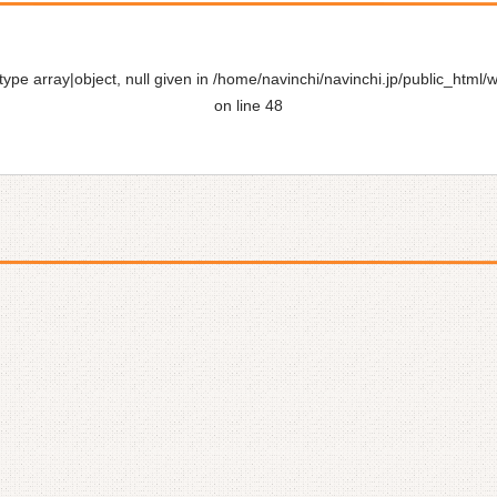
ype array|object, null given in
/home/navinchi/navinchi.jp/public_html/
on line
48