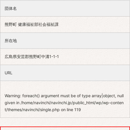
団体名
熊野町 健康福祉部社会福祉課
所在地
広島県安芸郡熊野町中溝1-1-1
URL
Warning
: foreach() argument must be of type array|object, null
given in
/home/navinchi/navinchi.jp/public_html/wp/wp-conten
t/themes/navinchi/single.php
on line
119