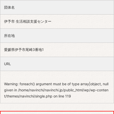
団体名
伊予市 生活相談支援センター
所在地
愛媛県伊予市尾崎3番地1
URL
Warning
: foreach() argument must be of type array|object, null
given in
/home/navinchi/navinchi.jp/public_html/wp/wp-conten
t/themes/navinchi/single.php
on line
119