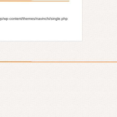
wp/wp-content/themes/navinchi/single.php