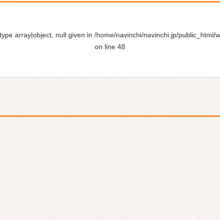
ype array|object, null given in
/home/navinchi/navinchi.jp/public_html/
on line
48