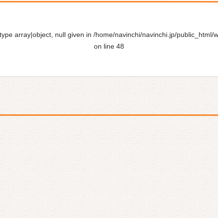
ype array|object, null given in
/home/navinchi/navinchi.jp/public_html/
on line
48