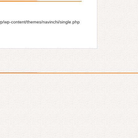
wp/wp-content/themes/navinchi/single.php