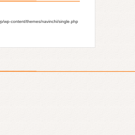
wp/wp-content/themes/navinchi/single.php