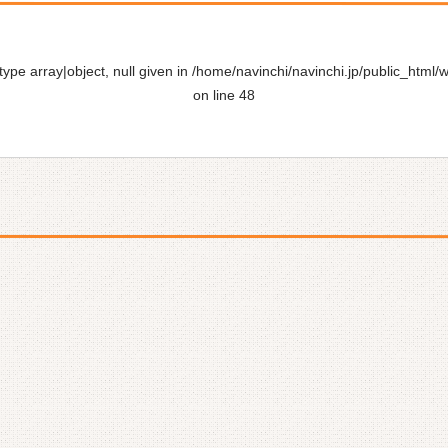
ype array|object, null given in
/home/navinchi/navinchi.jp/public_html/
on line
48