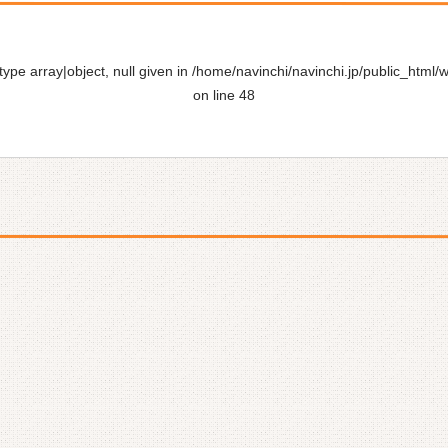
ype array|object, null given in
/home/navinchi/navinchi.jp/public_html/
on line
48