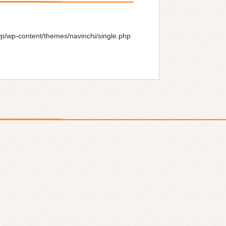
wp/wp-content/themes/navinchi/single.php