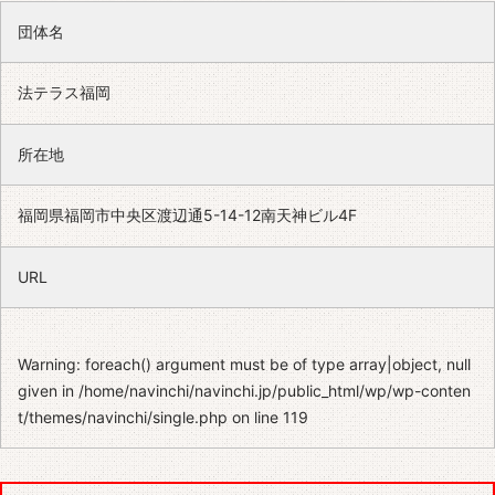
団体名
法テラス福岡
所在地
福岡県福岡市中央区渡辺通5-14-12南天神ビル4F
URL
Warning
: foreach() argument must be of type array|object, null
given in
/home/navinchi/navinchi.jp/public_html/wp/wp-conten
t/themes/navinchi/single.php
on line
119