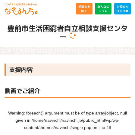
相談先を
みんなの
お役立ち
リンク集
コラム
探す
豊前市生活困窮者自立相談支援センタ
ー
支援内容
動画でご紹介
Warning
: foreach() argument must be of type array|object, null
given in
/home/navinchi/navinchi.jp/public_html/wp/wp-
content/themes/navinchi/single.php
on line
48