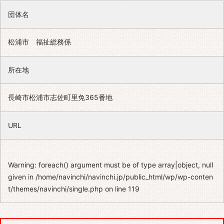
団体名
松浦市 福祉総務係
所在地
長崎市松浦市志佐町里免365番地
URL
Warning
: foreach() argument must be of type array|object, null
given in
/home/navinchi/navinchi.jp/public_html/wp/wp-conten
t/themes/navinchi/single.php
on line
119