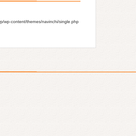
wp/wp-content/themes/navinchi/single.php