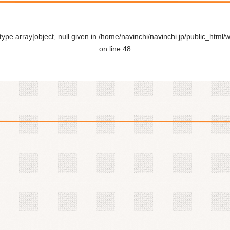
ype array|object, null given in
/home/navinchi/navinchi.jp/public_html/
on line
48