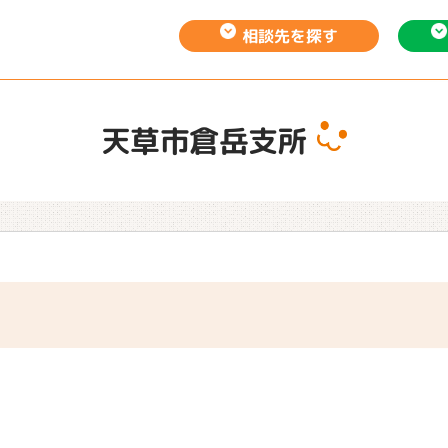
相談先を
探す
天草市倉岳支所