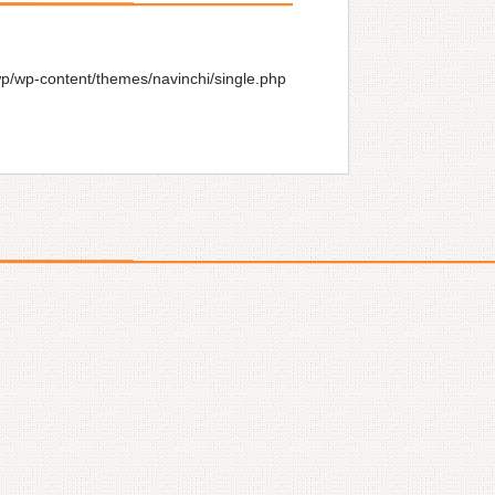
wp/wp-content/themes/navinchi/single.php