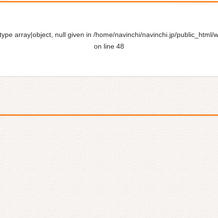
ype array|object, null given in
/home/navinchi/navinchi.jp/public_html/
on line
48