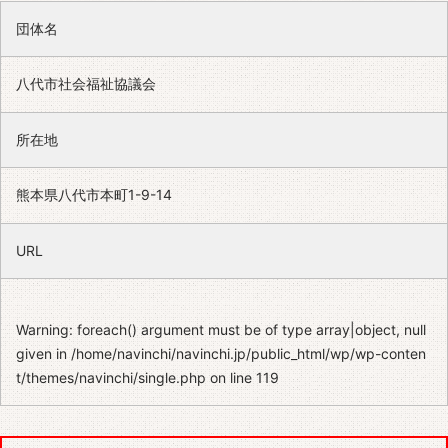
団体名
八代市社会福祉協議会
所在地
熊本県八代市本町1-9-14
URL
Warning
: foreach() argument must be of type array|object, null
given in
/home/navinchi/navinchi.jp/public_html/wp/wp-conten
t/themes/navinchi/single.php
on line
119