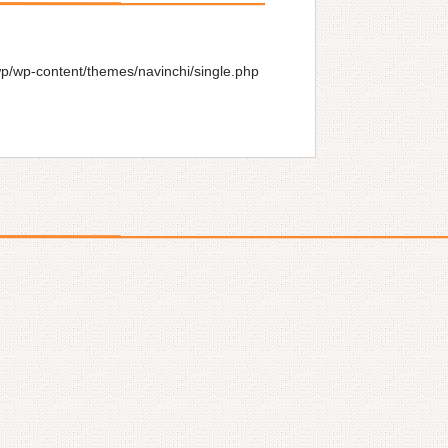
wp/wp-content/themes/navinchi/single.php