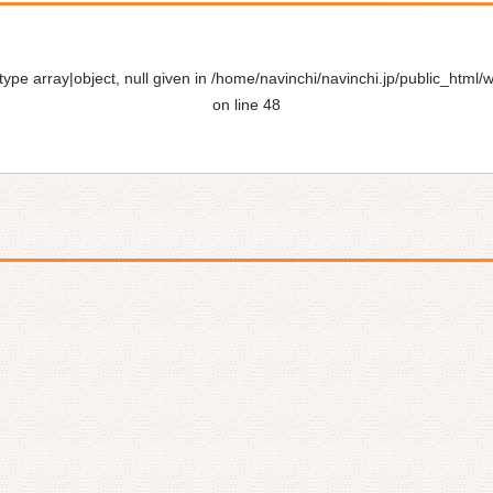
ype array|object, null given in
/home/navinchi/navinchi.jp/public_html/
on line
48