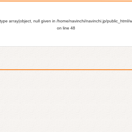
ype array|object, null given in
/home/navinchi/navinchi.jp/public_html/
on line
48