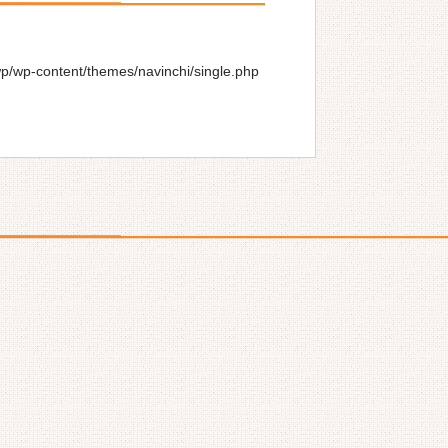
wp/wp-content/themes/navinchi/single.php