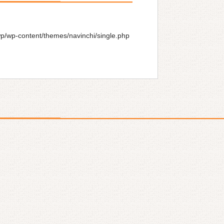
wp/wp-content/themes/navinchi/single.php