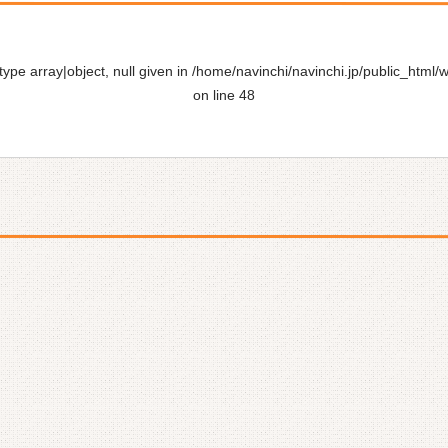
ype array|object, null given in
/home/navinchi/navinchi.jp/public_html/
on line
48