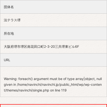
団体名
法テラス堺
所在地
大阪府堺市堺区南花田口町2-3-20三共堺東ビル6F
URL
Warning
: foreach() argument must be of type array|object, null
given in
/home/navinchi/navinchi.jp/public_html/wp/wp-conten
t/themes/navinchi/single.php
on line
119