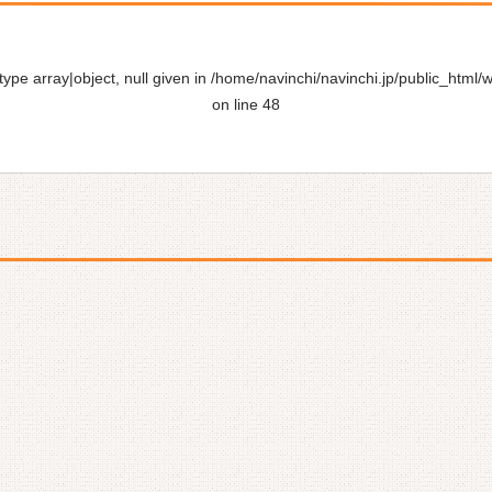
ype array|object, null given in
/home/navinchi/navinchi.jp/public_html/
on line
48