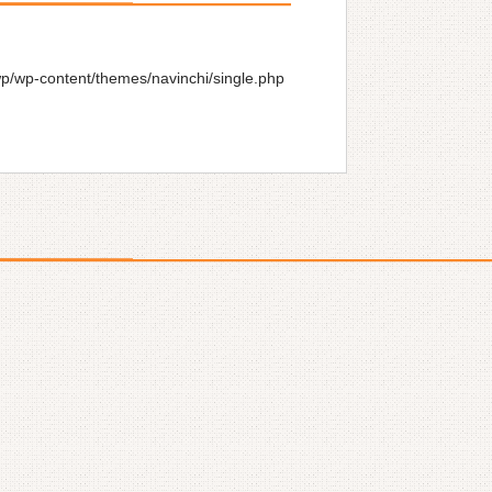
wp/wp-content/themes/navinchi/single.php