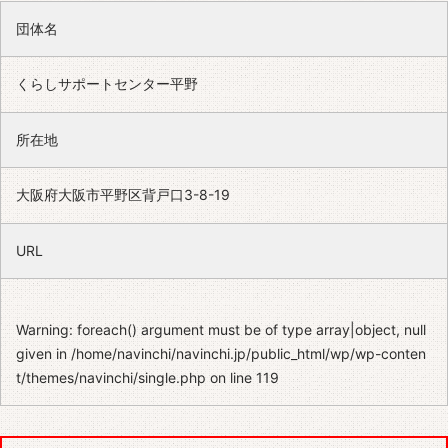
団体名
くらしサポートセンター平野
所在地
大阪府大阪市平野区背戸口3-8-19
URL
Warning
: foreach() argument must be of type array|object, null
given in
/home/navinchi/navinchi.jp/public_html/wp/wp-conten
t/themes/navinchi/single.php
on line
119