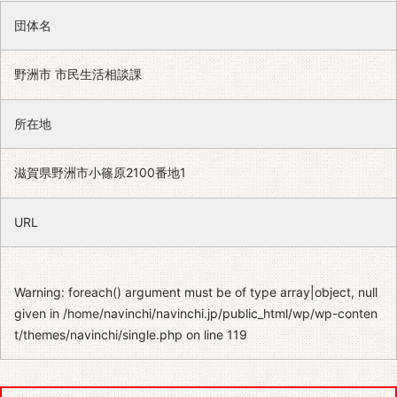
団体名
野洲市 市民生活相談課
所在地
滋賀県野洲市小篠原2100番地1
URL
Warning
: foreach() argument must be of type array|object, null
given in
/home/navinchi/navinchi.jp/public_html/wp/wp-conten
t/themes/navinchi/single.php
on line
119