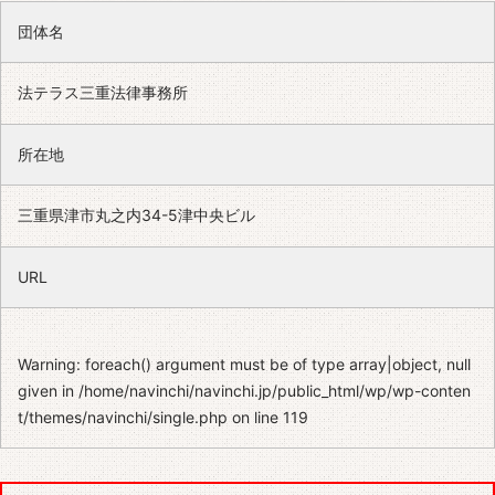
団体名
法テラス三重法律事務所
所在地
三重県津市丸之内34-5津中央ビル
URL
Warning
: foreach() argument must be of type array|object, null
given in
/home/navinchi/navinchi.jp/public_html/wp/wp-conten
t/themes/navinchi/single.php
on line
119