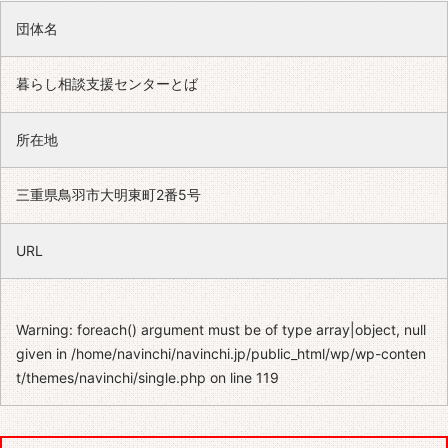
団体名
暮らし相談支援センターとば
所在地
三重県鳥羽市大明東町2番5号
URL
Warning
: foreach() argument must be of type array|object, null
given in
/home/navinchi/navinchi.jp/public_html/wp/wp-conten
t/themes/navinchi/single.php
on line
119