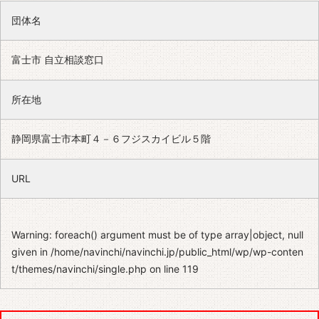
団体名
富士市 自立相談窓口
所在地
静岡県富士市本町４－６フジスカイビル５階
URL
Warning
: foreach() argument must be of type array|object, null
given in
/home/navinchi/navinchi.jp/public_html/wp/wp-conten
t/themes/navinchi/single.php
on line
119