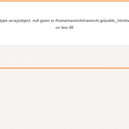
ype array|object, null given in
/home/navinchi/navinchi.jp/public_html/
on line
48