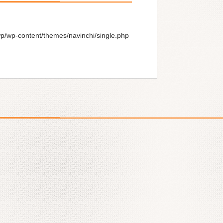
wp/wp-content/themes/navinchi/single.php