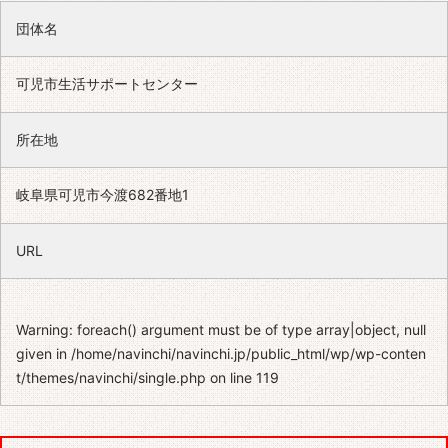
団体名
可児市生活サポートセンター
所在地
岐阜県可児市今渡682番地1
URL
Warning
: foreach() argument must be of type array|object, null
given in
/home/navinchi/navinchi.jp/public_html/wp/wp-conten
t/themes/navinchi/single.php
on line
119