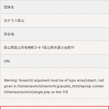
団体名
法テラス富山
所在地
富山県富山市長柄町3-4-1富山県弁護士会館1F
URL
Warning
: foreach() argument must be of type array|object, null
given in
/home/navinchi/navinchi.jp/public_html/wp/wp-conten
t/themes/navinchi/single.php
on line
119