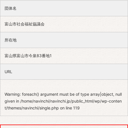
団体名
富山市社会福祉協議会
所在地
富山県富山市今泉83番地1
URL
Warning
: foreach() argument must be of type array|object, null
given in
/home/navinchi/navinchi.jp/public_html/wp/wp-conten
t/themes/navinchi/single.php
on line
119