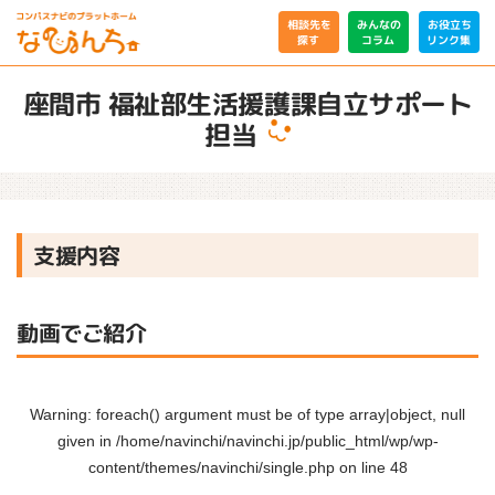
相談先を
みんなの
お役立ち
リンク集
コラム
探す
座間市 福祉部生活援護課自立サポート
担当
支援内容
動画でご紹介
Warning
: foreach() argument must be of type array|object, null
given in
/home/navinchi/navinchi.jp/public_html/wp/wp-
content/themes/navinchi/single.php
on line
48