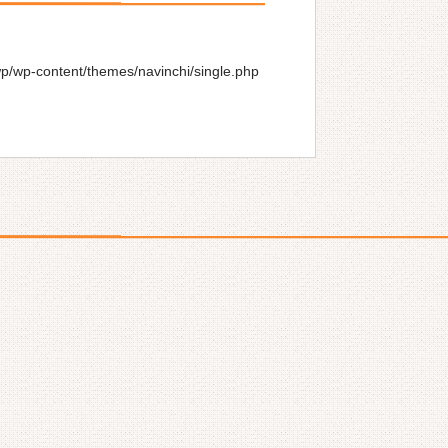
wp/wp-content/themes/navinchi/single.php