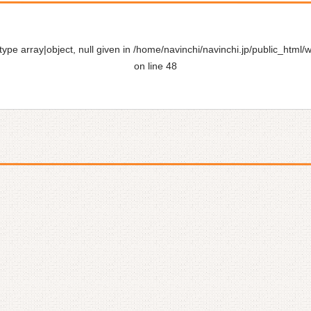
ype array|object, null given in
/home/navinchi/navinchi.jp/public_html/
on line
48