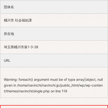
団体名
桶川市 社会福祉課
所在地
埼玉県桶川市泉1-3-28
URL
Warning
: foreach() argument must be of type array|object, null
given in
/home/navinchi/navinchi.jp/public_html/wp/wp-conten
t/themes/navinchi/single.php
on line
119