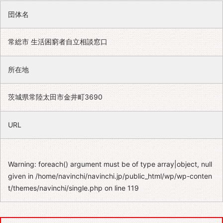
団体名
常総市 生活困窮者自立相談窓口
所在地
茨城県常陸太田市金井町3690
URL
Warning
: foreach() argument must be of type array|object, null
given in
/home/navinchi/navinchi.jp/public_html/wp/wp-conten
t/themes/navinchi/single.php
on line
119