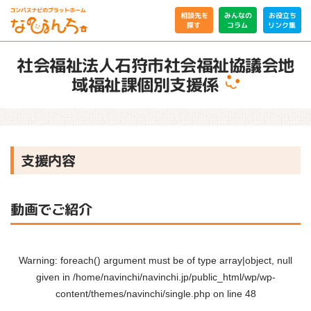
相談先を
みんなの
お役立ち
リンク集
コラム
探す
社会福祉法人石狩市社会福祉協議会地
域福祉課個別支援係
支援内容
動画でご紹介
Warning
: foreach() argument must be of type array|object, null
given in
/home/navinchi/navinchi.jp/public_html/wp/wp-
content/themes/navinchi/single.php
on line
48