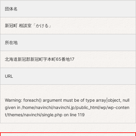
団体名
新冠町 相談室「かける」
所在地
北海道新冠郡新冠町字本町65番地17
URL
Warning
: foreach() argument must be of type array|object, null
given in
/home/navinchi/navinchi.jp/public_html/wp/wp-conten
t/themes/navinchi/single.php
on line
119