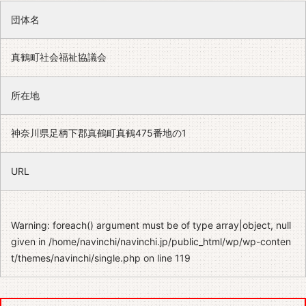
団体名
真鶴町社会福祉協議会
所在地
神奈川県足柄下郡真鶴町真鶴475番地の1
URL
Warning
: foreach() argument must be of type array|object, null
given in
/home/navinchi/navinchi.jp/public_html/wp/wp-conten
t/themes/navinchi/single.php
on line
119