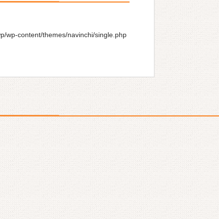
wp/wp-content/themes/navinchi/single.php