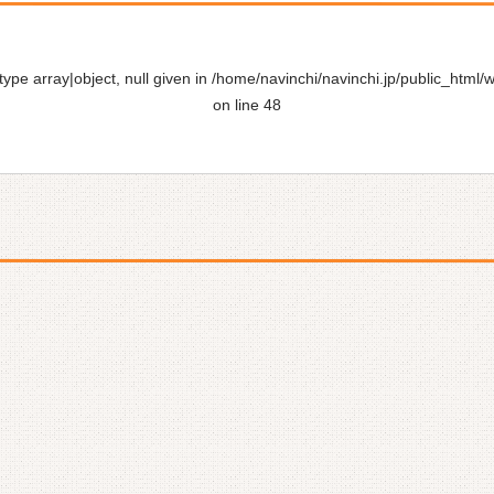
ype array|object, null given in
/home/navinchi/navinchi.jp/public_html/
on line
48