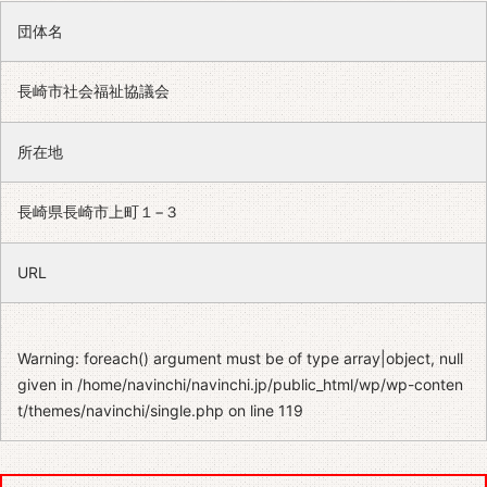
団体名
長崎市社会福祉協議会
所在地
長崎県長崎市上町１−３
URL
Warning
: foreach() argument must be of type array|object, null
given in
/home/navinchi/navinchi.jp/public_html/wp/wp-conten
t/themes/navinchi/single.php
on line
119