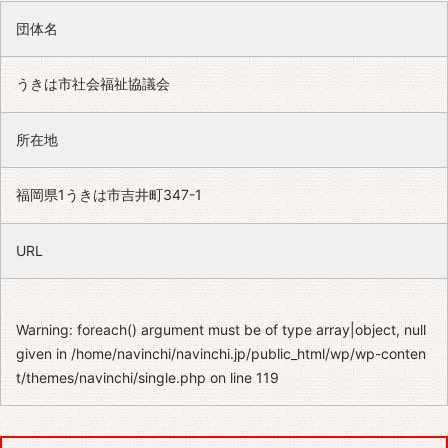
団体名
うきは市社会福祉協議会
所在地
福岡県1うきは市吉井町347-1
URL
Warning
: foreach() argument must be of type array|object, null
given in
/home/navinchi/navinchi.jp/public_html/wp/wp-conten
t/themes/navinchi/single.php
on line
119