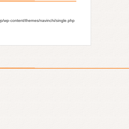
wp/wp-content/themes/navinchi/single.php