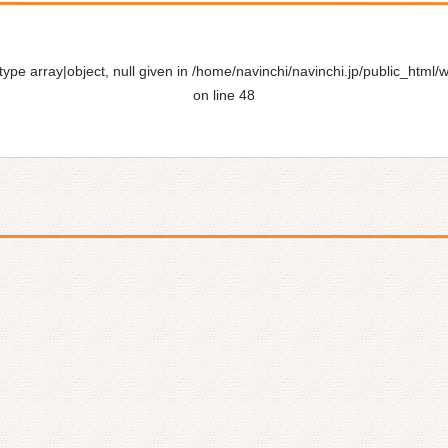
ype array|object, null given in
/home/navinchi/navinchi.jp/public_html/
on line
48