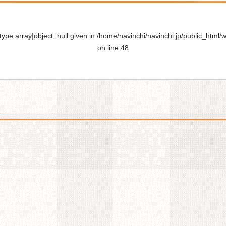
ype array|object, null given in
/home/navinchi/navinchi.jp/public_html/
on line
48