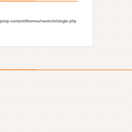
wp/wp-content/themes/navinchi/single.php