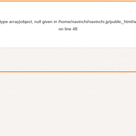
ype array|object, null given in
/home/navinchi/navinchi.jp/public_html/
on line
48