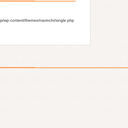
wp/wp-content/themes/navinchi/single.php