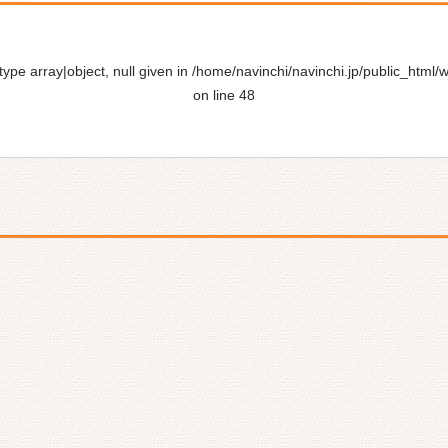
ype array|object, null given in
/home/navinchi/navinchi.jp/public_html/
on line
48