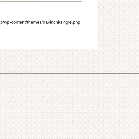
wp/wp-content/themes/navinchi/single.php