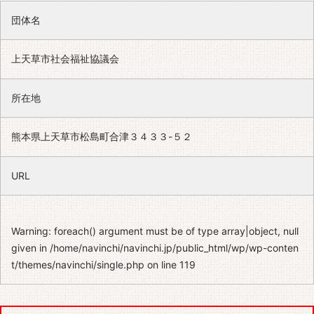
団体名
上天草市社会福祉協議会
所在地
熊本県上天草市松島町合津３４３３-５２
URL
Warning
: foreach() argument must be of type array|object, null
given in
/home/navinchi/navinchi.jp/public_html/wp/wp-conten
t/themes/navinchi/single.php
on line
119