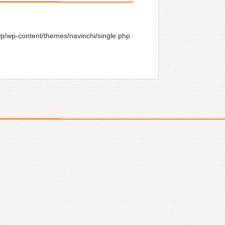
wp/wp-content/themes/navinchi/single.php