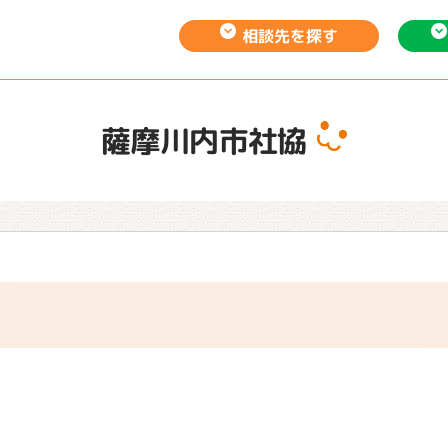
相談先を
探す
薩摩川内市社協