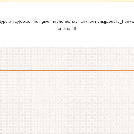
ype array|object, null given in
/home/navinchi/navinchi.jp/public_html/
on line
48