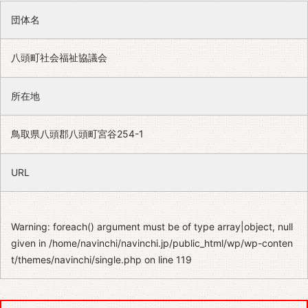
団体名
八頭町社会福祉協議会
所在地
鳥取県八頭郡八頭町宮谷254-1
URL
Warning
: foreach() argument must be of type array|object, null
given in
/home/navinchi/navinchi.jp/public_html/wp/wp-conten
t/themes/navinchi/single.php
on line
119