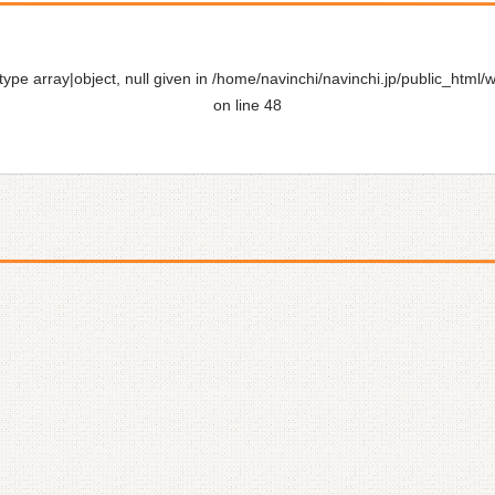
ype array|object, null given in
/home/navinchi/navinchi.jp/public_html/
on line
48