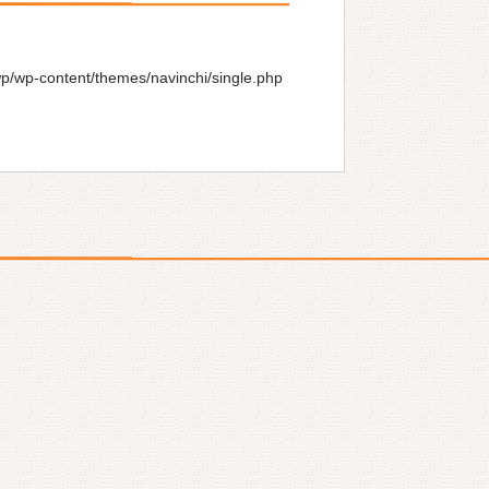
wp/wp-content/themes/navinchi/single.php