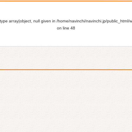
ype array|object, null given in
/home/navinchi/navinchi.jp/public_html/
on line
48