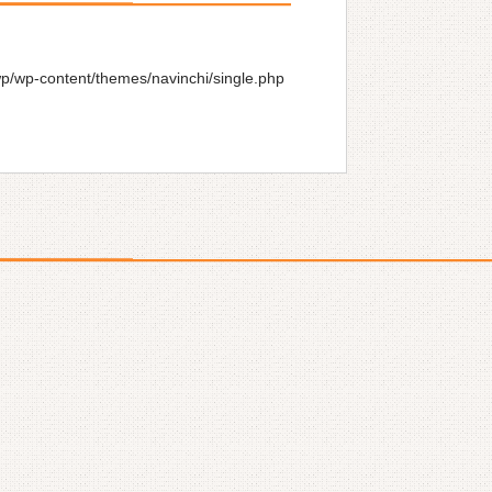
wp/wp-content/themes/navinchi/single.php